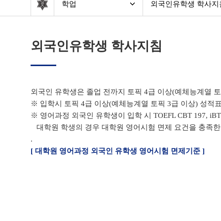
학업
외국인유학생 학사지
OISS
학사일정
외국인유학생 학사지침
신입생 안내
등록
출입국
수강신청
외국인 유학생은 졸업 전까지 토픽 4급 이상(예체능계열 토
학업
휴학 및 복학
※ 입학시 토픽 4급 이상(예체능계열 토픽 3급 이상) 성적
※ 영어과정 외국인 유학생이 입학 시 TOEFL CBT 197, iBT
생활
제적
대학원 학생의 경우 대학원 영어시험 면제 요건을 충족한 
.
공지
졸업
[ 대학원 영어과정 외국인 유학생 영어시험 면제기준 ]
자료실
외국인유학생 학사지
오시는 길
개인정보처리고지