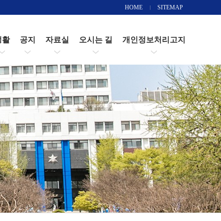
HOME
SITEMAP
생활
공지
자료실
오시는 길
개인정보처리고지
News
정
장학금
관할 출입국, 외국인 관서
문서양식함
오시는 길
SMWU Notice
증명서발급
가이드북
Notice
청
외국인유학생 지원
및 복학
외국인유학생 필수교육
시간제취업(아르바이트)
주요행정부서
기숙사