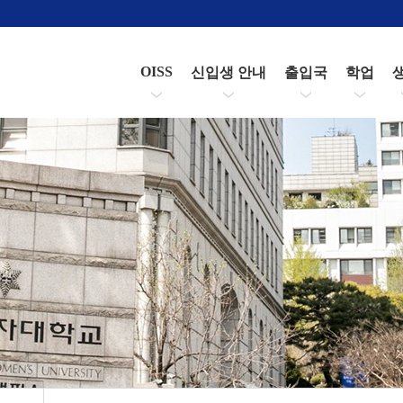
OISS
신입생 안내
출입국
학업
총장님 인사말
숙명포털시스템
학사일
소개
헤이영캠퍼스 앱
비자
등록
캠퍼스 맵
외국인등록
수강신
보험
휴학 
제적
졸업