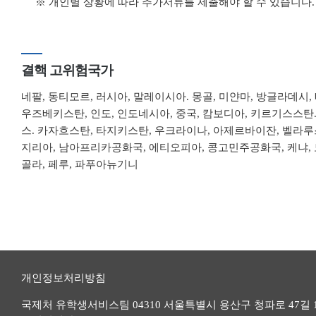
※ 개인별 상황에 따라 추가서류를 제출해야 할 수 있습니다.
결핵 고위험국가
네팔, 동티모르, 러시아, 말레이시아. 몽골, 미얀마, 방글라데시, 
우즈베키스탄, 인도, 인도네시아, 중국, 캄보디아, 키르기스스탄.
스. 카자흐스탄, 타지키스탄, 우크라이나, 아제르바이잔, 벨라루
지리아, 남아프리카공화국, 에티오피아, 콩고민주공화국, 케냐, 
골라, 페루, 파푸아뉴기니
개인정보처리방침
국제처 유학생서비스팀 04310 서울특별시 용산구 청파로 47길 