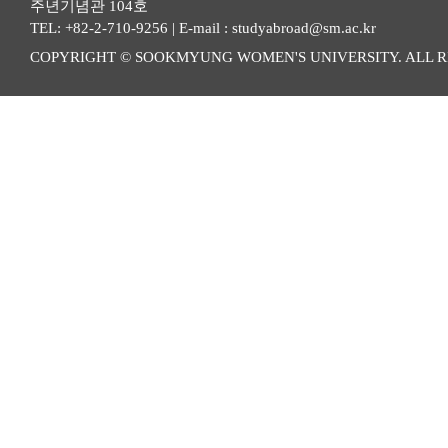
주년기념관 104호
TEL: +82-2-710-9256 | E-mail : studyabroad@sm.ac.kr
COPYRIGHT © SOOKMYUNG WOMEN'S UNIVERSITY. ALL R